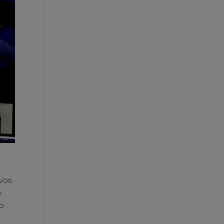
vos
y
do