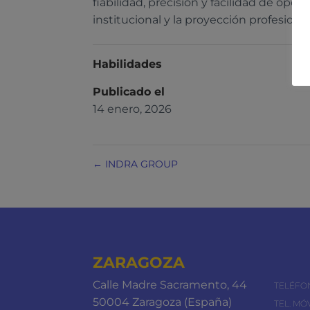
fiabilidad, precisión y facilidad de ope
institucional y la proyección profesiona
Habilidades
Publicado el
14 enero, 2026
←
INDRA GROUP
ZARAGOZA
Calle Madre Sacramento, 44
TELÉFO
50004 Zaragoza (España)
TEL. MÓV