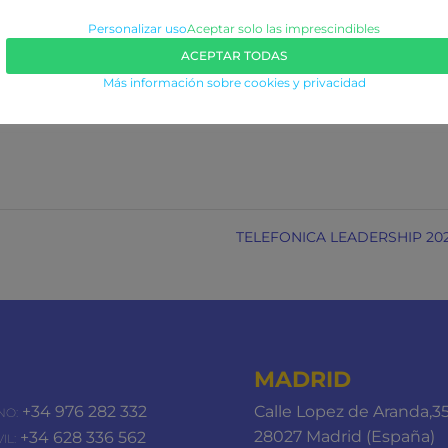
ración. Además, refuerza la calidad de la comunicación
l de Telefónica ante inversores y público especializado.
Personalizar uso
Aceptar solo las imprescindibles
ACEPTAR TODAS
Más información sobre cookies y privacidad
TELEFONICA LEADERSHIP 20
MADRID
+34 976 282 332
Calle Lopez de Aranda,3
NO:
28027 Madrid (España)
+34 628 336 562
IL: