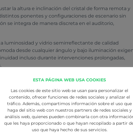
tar la altura e inclinación del cristal de forma remota y
a distintos ponentes y configuraciones de escenario sin
ión se integra de manera discreta en el auditorio,
a luminosidad y vidrio semirreflectante de calidad
cómoda desde cualquier ángulo y bajo iluminación exigen
tinuidad incluso durante intervenciones prolongadas,
.
diante un software de control centralizado. Desde este
ESTA PÁGINA WEB USA COOKIES
editar y ajustar los textos en tiempo real. También perm
Las cookies de este sitio web se usan para personalizar el
o y adaptar el formato a cada intervención. Esta
contenido, ofrecer funciones de redes sociales y analizar el
entre los equipos de comunicación, producción y técnica,
tráfico. Además, compartimos información sobre el uso que
a con precisión.
haga del sitio web con nuestros partners de redes sociales y
análisis web, quienes pueden combinarla con otra informació
erencias motorizado para el Capital Markets Day de
que les haya proporcionado o que hayan recopilado a partir de
écnicos y de seguridad del evento. La solución garantiza
uso que haya hecho de sus servicios.