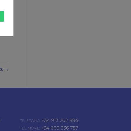
26
→
5
+34 913 202 884
TELÉFONO:
+34 609 336 757
TEL. MÓVIL: