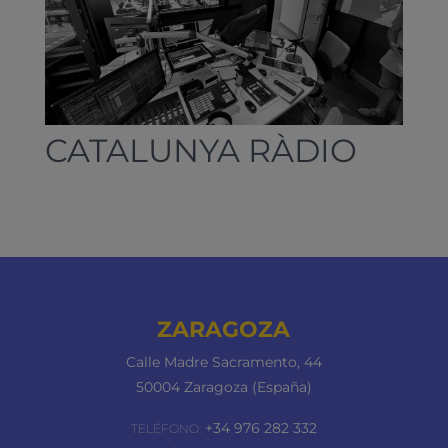
CATALUNYA RÀDIO
ZARAGOZA
Calle Madre Sacramento, 44
50004 Zaragoza (España)
+34 976 282 332
TELÉFONO: