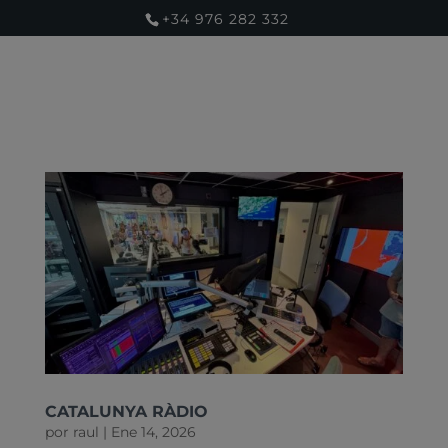
+34 976 282 332
CATALUNYA RÀDIO
por
raul
|
Ene 14, 2026