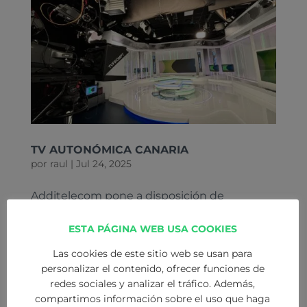
TV AUTONÓMICA CANARIA
por
raul
|
Jul 24, 2025
Additelecom pone a disposición de
Televisión Autonómica Canaria su
ESTA PÁGINA WEB USA COOKIES
experiencia de más de 30 años en el diseño,
integración y suministro de soluciones
Las cookies de este sitio web se usan para
audiovisuales profesionales. Ofrecemos
personalizar el contenido, ofrecer funciones de
servicios llave en mano que incluyen
redes sociales y analizar el tráfico. Además,
teleprompters de desarrollo propio,...
compartimos información sobre el uso que haga