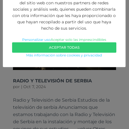
del sitio web con nuestros partners de redes
sociales y análisis web, quienes pueden combinarla
con otra información que les haya proporcionado o
que hayan recopilado a partir del uso que haya
hecho de sus servicios.
Personalizar uso
Aceptar solo las imprescindibles
ACEPTAR TODAS
Más información sobre cookies y privacidad
RADIO Y TELEVISIÓN DE SERBIA
por
|
Oct 7, 2024
Radio y Televisión de Serbia Estudios de la
televisión de serbia Anunciamos que
estamos trabajando con la Radio y Televisión
de Serbia en la instalación y montaje de los
equipos de sus estudios. ← volver Otros